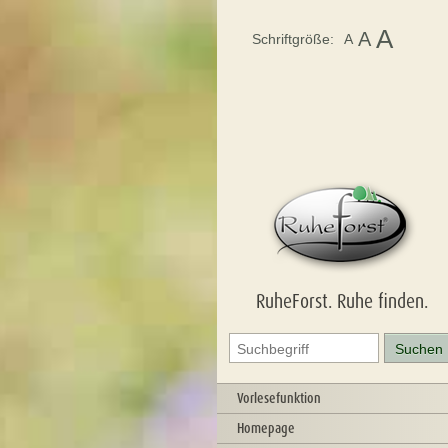
A
A
Schriftgröße:
A
RuheForst. Ruhe finden.
Vorlesefunktion
Homepage