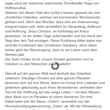
sagte einst der bekannte österreicher Schriftsteller Hugo von
Hoffmansthal.
Seltener hat dieses Zitat des Lyrikers besser gepasst als zum
christlichen Osterfest, welches am kommenden Wochenende
gefeiert wird. Denn das Wunder, dass sich am Ostersonntag
ereignet haben soll, steht sinnbildlich für Neuanfang, Aufbruch
und Hoffnung. Jesus Christus, an Karfreitag am Kreuz
gestorben, ist am dritten Tage auferstanden und hat damit den
Sieg über den Tod errungen. Diese Erzählung bildet dabei das
zentrale Fundament des christlichen Glaubens, denn damit
einher geht die Überzeugung, dass es ein Leben nach dem
Sterben gibt.
Der Sohn Gottes ist für unsere Sünden gestorben und ist
trotzdem zu den Menschen zurückgekehrt.
Überall auf der ganzen Welt wird deshalb das Osterfest
zelebriert. Gläubige Christen auf dem ganzen Planeten
besinnen sich auf ihre Werte, feiern im Kreise ihrer Liebsten und
gedenken gleichzeitig auch ihren Verstorbenen, verbinden den
Tod mit der Hoffnung auf das ewige Leben – mit dem Wissen,
dass diese nun im Paradies an einem besseren Ort sind.
Dabei leitet sich der Name „Ostern“ vermutlich von der
Himmelsrichtungsbezeichung „Osten“ ab. Mit der Hinwendung