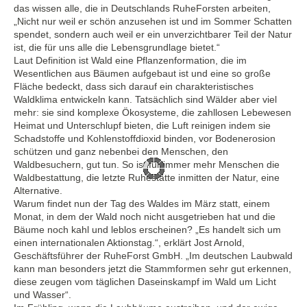
das wissen alle, die in Deutschlands RuheForsten arbeiten,
„Nicht nur weil er schön anzusehen ist und im Sommer Schatten
spendet, sondern auch weil er ein unverzichtbarer Teil der Natur
ist, die für uns alle die Lebensgrundlage bietet.“
Laut Definition ist Wald eine Pflanzenformation, die im
Wesentlichen aus Bäumen aufgebaut ist und eine so große
Fläche bedeckt, dass sich darauf ein charakteristisches
Waldklima entwickeln kann. Tatsächlich sind Wälder aber viel
mehr: sie sind komplexe Ökosysteme, die zahllosen Lebewesen
Heimat und Unterschlupf bieten, die Luft reinigen indem sie
Schadstoffe und Kohlenstoffdioxid binden, vor Bodenerosion
schützen und ganz nebenbei den Menschen, den
Waldbesuchern, gut tun. So ist für immer mehr Menschen die
Waldbestattung, die letzte Ruhestätte inmitten der Natur, eine
Alternative.
Warum findet nun der Tag des Waldes im März statt, einem
Monat, in dem der Wald noch nicht ausgetrieben hat und die
Bäume noch kahl und leblos erscheinen? „Es handelt sich um
einen internationalen Aktionstag.“, erklärt Jost Arnold,
Geschäftsführer der RuheForst GmbH. „Im deutschen Laubwald
kann man besonders jetzt die Stammformen sehr gut erkennen,
diese zeugen vom täglichen Daseinskampf im Wald um Licht
und Wasser“.